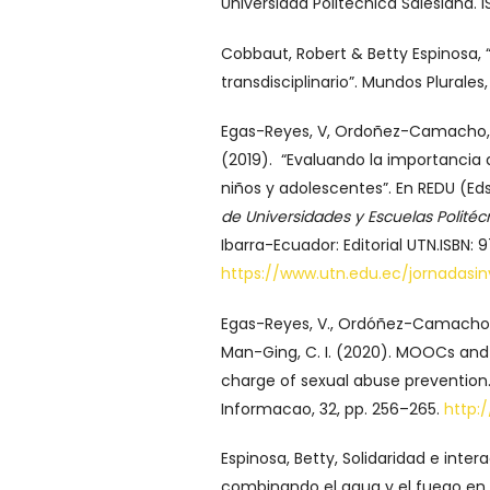
Universidad Politécnica Salesiana.
Cobbaut, Robert & Betty Espinosa,
transdisciplinario”. Mundos Plurales
Egas-Reyes, V, Ordoñez-Camacho, D
(2019). “Evaluando la importancia 
niños y adolescentes”. En REDU (Ed
de Universidades y Escuelas Politécn
Ibarra-Ecuador: Editorial UTN.ISBN
https://www.utn.edu.ec/jornadasin
Egas-Reyes, V., Ordóñez-Camacho, D.
Man-Ging, C. I. (2020). MOOCs and 
charge of sexual abuse prevention.
Informacao, 32, pp. 256–265.
http:/
Espinosa, Betty, Solidaridad e inte
combinando el agua y el fuego en 