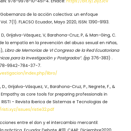
 ISBN: 978-9978-10-451-4. Enlace:
https://bit.ly/2IyzJcv
 “Gobernanza de la acción colectiva: un enfoque
, Vol. 7(1). FLACSO Ecuador, Mayo 2020, ISSN: 1390-9193.
, Grijalva-Vásquez, V, Barahona-Cruz, P, & Man-Ging, C.
de la empatía en la prevención del abuso sexual en niñas,
s),
Libro de Memorias de VI Congreso de la Red Ecuatoriana
icas para la Investigación y Postgrados”. (
pp 376-383) .
: 978-9942-784-37-7.
vestigacion/index.php/libro/
, Grijalva-Vásquez, V., Barahona-Cruz, P., Negrete, F., &
Empathy as core tools for preparing professionals in
 RISTI – Revista Iberica de Sistemas e Tecnologias de
/risti.xyz/issues/ristie32.pdf
racciones entre el don y el intercambio mercantil:
la práctica. Ecuador Debate #111, CAAP, Diciembre2020,