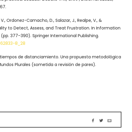
67.
 V., Ordonez-Camacho, D., Salazar, J., Realpe, V., &
ality to Detect, Assess, and Treat Frustration. In Information
p. 377–390). Springer International Publishing.
0-62833-8_28
n tiempos de distanciamiento. Una propuesta metodológica
Mundos Plurales (sometida a revisión de pares).