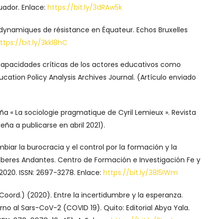
uador. Enlace:
https://bit.ly/3dRAw5k
 dynamiques de résistance en Équateur. Echos Bruxelles
ttps://bit.ly/3kkl8hC
 capacidades críticas de los actores educativos como
ucation Policy Analysis Archives Journal. (Artículo enviado
ña « La sociologie pragmatique de Cyril Lemieux ». Revista
eña a publicarse en abril 2021).
biar la burocracia y el control por la formación y la
aberes Andantes. Centro de Formación e Investigación Fe y
2020. ISSN: 2697-3278. Enlace:
https://bit.ly/38l5IWm
(Coord.) (2020). Entre la incertidumbre y la esperanza.
rno al Sars-CoV-2 (COVID 19). Quito: Editorial Abya Yala.