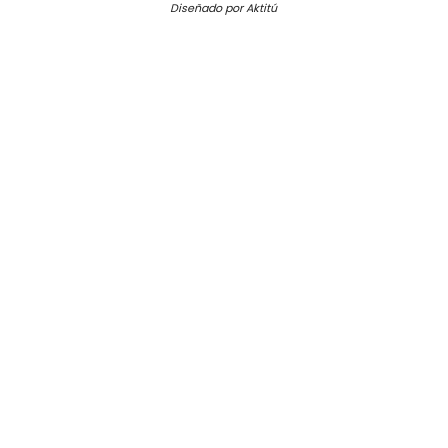
Diseñado por Aktitú
SHARE THIS SELECTION
Tweet