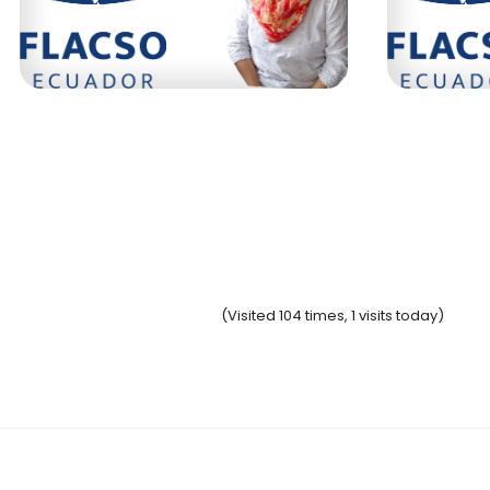
BETTY ESPINOSA
MILTON CA
Coordinadora Aliada Sur Proyecto ARES
Doctorante 
(Visited 104 times, 1 visits today)