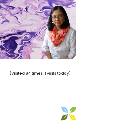
Coordinador Norte Proyecto ARES
SPINOSA
(Visited 84 times, 1 visits today)
inadora Aliada Sur Proyecto ARES